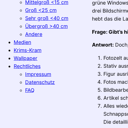
Mittelgroß <15 cm
grüne Windows-
Groß <25 cm
drei Bildschirm
Sehr groß <40 cm
hebt das die La
Übergroß >40 cm
Frage: Gibt’s 
Andere
Medien
Antwort:
Doch, 
Krims-Kram
Fotozelt a
Wallpaper
Stativ aus
Rechtliches
Figur ausri
Impressum
Fotos mach
Datenschutz
Bildbearbe
FAQ
Artikel sc
Alles wied
Schnappsc
Die detail