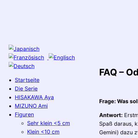
Zum
Inhalt
springen
FAQ – Od
Startseite
Die Serie
HISAKAWA Aya
Frage: Was so
MIZUNO Ami
Figuren
Antwort:
Erstm
Sehr klein <5 cm
Spaß daraus, k
Klein <10 cm
Gemini) dazu zw