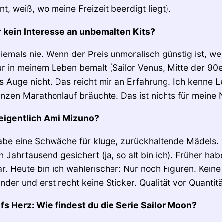
, weiß, wo meine Freizeit beerdigt liegt).
r kein Interesse an unbemalten Kits?
emals nie. Wenn der Preis unmoralisch günstig ist, we
r in meinem Leben bemalt (Sailor Venus, Mitte der 90er)
as Auge nicht. Das reicht mir an Erfahrung. Ich kenne 
anzen Marathonlauf bräuchte. Das ist nichts für meine 
eigentlich Ami Mizuno?
abe eine Schwäche für kluge, zurückhaltende Mädels.
n Jahrtausend gesichert (ja, so alt bin ich). Früher hab
. Heute bin ich wählerischer: Nur noch Figuren. Keine 
nder und erst recht keine Sticker. Qualität vor Quantit
fs Herz: Wie findest du die Serie Sailor Moon?