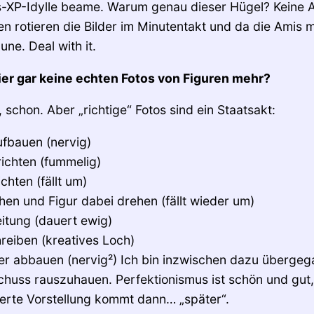
XP-Idylle beame. Warum genau dieser Hügel? Keine Ah
en rotieren die Bilder im Minutentakt und da die Amis
une. Deal with it.
hier gar keine echten Fotos von Figuren mehr?
schon. Aber „richtige“ Fotos sind ein Staatsakt:
ufbauen (nervig)
richten (fummelig)
chten (fällt um)
en und Figur dabei drehen (fällt wieder um)
itung (dauert ewig)
hreiben (kreatives Loch)
er abbauen (nervig²) Ich bin inzwischen dazu übergeg
huss rauszuhauen. Perfektionismus ist schön und gut,
lierte Vorstellung kommt dann… „später“.