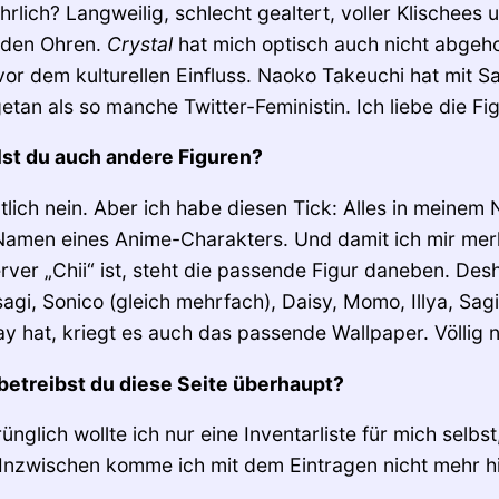
hrlich? Langweilig, schlecht gealtert, voller Klischees 
 den Ohren.
Crystal
hat mich optisch auch nicht abgehol
vor dem kulturellen Einfluss. Naoko Takeuchi hat mit S
an als so manche Twitter-Feministin. Ich liebe die Figu
st du auch andere Figuren?
tlich nein. Aber ich habe diesen Tick: Alles in meinem
men eines Anime-Charakters. Und damit ich mir merk
rver „Chii“ ist, steht die passende Figur daneben. De
agi, Sonico (gleich mehrfach), Daisy, Momo, Illya, Sa
lay hat, kriegt es auch das passende Wallpaper. Völlig
betreibst du diese Seite überhaupt?
nglich wollte ich nur eine Inventarliste für mich selbst
 Inzwischen komme ich mit dem Eintragen nicht mehr hin