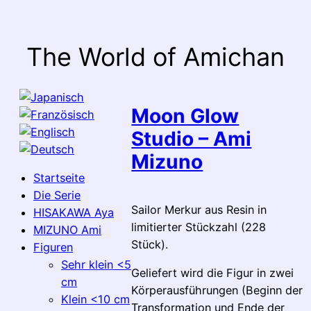
Zum
Inhalt
springen
The World of Amichan
Moon Glow
Studio – Ami
Mizuno
Startseite
Die Serie
Sailor Merkur aus Resin in
HISAKAWA Aya
limitierter Stückzahl (228
MIZUNO Ami
Stück).
Figuren
Sehr klein <5
Geliefert wird die Figur in zwei
cm
Körperausführungen (Beginn der
Klein <10 cm
Transformation und Ende der