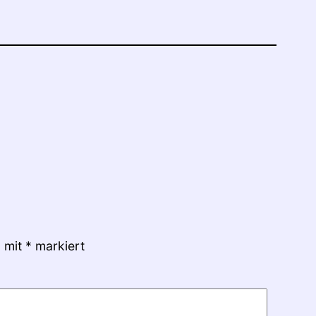
d mit
*
markiert