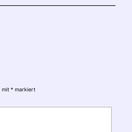
d mit
*
markiert