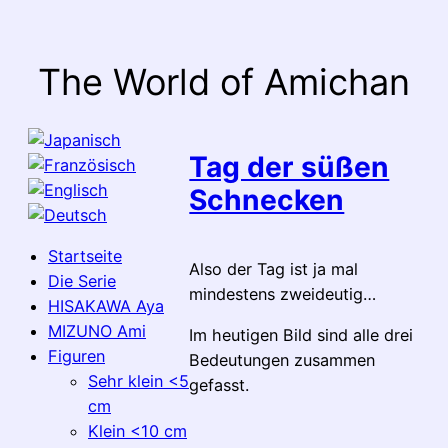
Zum
Inhalt
springen
The World of Amichan
Tag der süßen
Schnecken
Startseite
Also der Tag ist ja mal
Die Serie
mindestens zweideutig…
HISAKAWA Aya
MIZUNO Ami
Im heutigen Bild sind alle drei
Figuren
Bedeutungen zusammen
Sehr klein <5
gefasst.
cm
Klein <10 cm