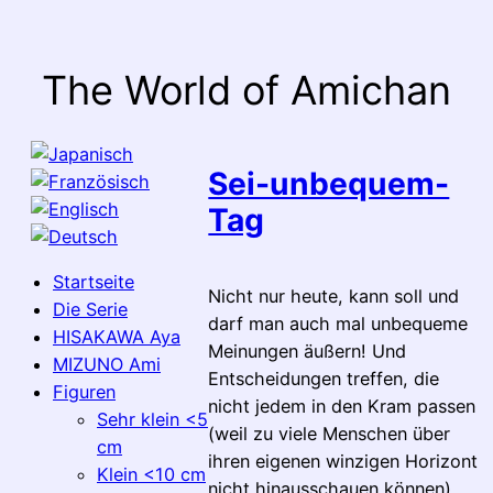
Zum
Inhalt
springen
The World of Amichan
Sei-unbequem-
Tag
Startseite
Nicht nur heute, kann soll und
Die Serie
darf man auch mal unbequeme
HISAKAWA Aya
Meinungen äußern! Und
MIZUNO Ami
Entscheidungen treffen, die
Figuren
nicht jedem in den Kram passen
Sehr klein <5
(weil zu viele Menschen über
cm
ihren eigenen winzigen Horizont
Klein <10 cm
nicht hinausschauen können)