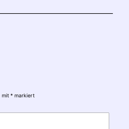
d mit
*
markiert