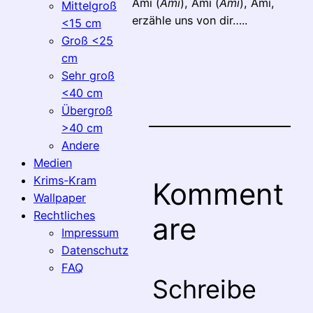
Ami (
Ami
), Ami (
Ami
), Ami,
Mittelgroß
erzähle uns von dir…..
<15 cm
Groß <25
cm
Sehr groß
<40 cm
Übergroß
>40 cm
Andere
Medien
Krims-Kram
Komment
Wallpaper
Rechtliches
are
Impressum
Datenschutz
FAQ
Schreibe