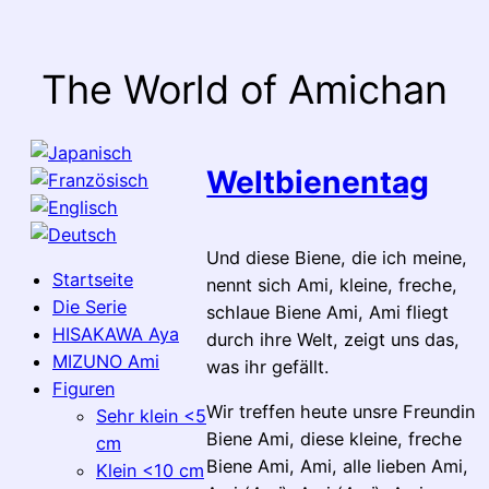
Zum
Inhalt
springen
The World of Amichan
Weltbienentag
Und diese Biene, die ich meine,
Startseite
nennt sich Ami, kleine, freche,
Die Serie
schlaue Biene Ami, Ami fliegt
HISAKAWA Aya
durch ihre Welt, zeigt uns das,
MIZUNO Ami
was ihr gefällt.
Figuren
Wir treffen heute unsre Freundin
Sehr klein <5
Biene Ami, diese kleine, freche
cm
Biene Ami, Ami, alle lieben Ami,
Klein <10 cm