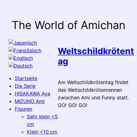
Zum
Inhalt
springen
The World of Amichan
Weltschildkrötent
ag
Startseite
Am Weltschildkrötentag findet
Die Serie
das Weltschildkrötenrennen
HISAKAWA Aya
zwischen Ami und Funny statt.
MIZUNO Ami
GO! GO! GO!
Figuren
Sehr klein <5
cm
Klein <10 cm