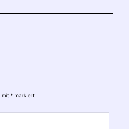
d mit
*
markiert