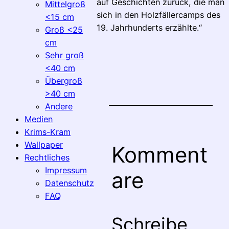
auf Geschichten zurück, die man
Mittelgroß
sich in den Holzfällercamps des
<15 cm
19. Jahrhunderts erzählte.“
Groß <25
cm
Sehr groß
<40 cm
Übergroß
>40 cm
Andere
Medien
Krims-Kram
Wallpaper
Komment
Rechtliches
Impressum
are
Datenschutz
FAQ
Schreibe