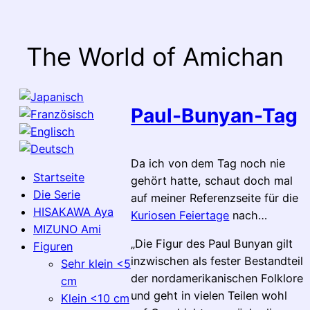
Zum
Inhalt
springen
The World of Amichan
Paul-Bunyan-Tag
Da ich von dem Tag noch nie
Startseite
gehört hatte, schaut doch mal
Die Serie
auf meiner Referenzseite für die
HISAKAWA Aya
Kuriosen Feiertage
nach…
MIZUNO Ami
„Die Figur des Paul Bunyan gilt
Figuren
inzwischen als fester Bestandteil
Sehr klein <5
der nordamerikanischen Folklore
cm
und geht in vielen Teilen wohl
Klein <10 cm