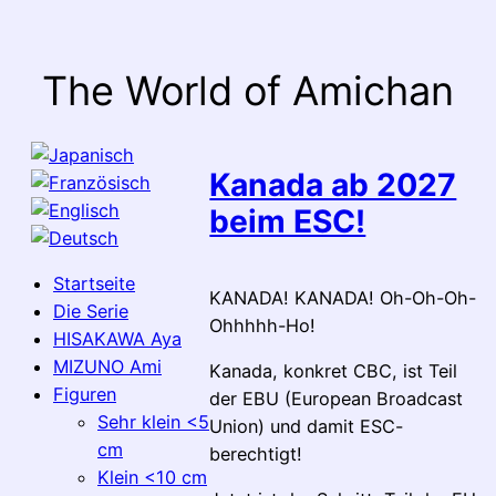
Zum
Inhalt
springen
The World of Amichan
Kanada ab 2027
beim ESC!
Startseite
KANADA! KANADA! Oh-Oh-Oh-
Die Serie
Ohhhhh-Ho!
HISAKAWA Aya
MIZUNO Ami
Kanada, konkret CBC, ist Teil
Figuren
der EBU (European Broadcast
Sehr klein <5
Union) und damit ESC-
cm
berechtigt!
Klein <10 cm