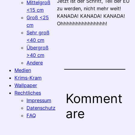
Jetzt ist der Schritt, Teil der EU
Mittelgroß
zu werden, nicht mehr weit!
<15 cm
KANADA! KANADA! KANADA!
Groß <25
Ohhhhhhhhhhhhhhh!
cm
Sehr groß
<40 cm
Übergroß
>40 cm
Andere
Medien
Krims-Kram
Wallpaper
Rechtliches
Komment
Impressum
Datenschutz
are
FAQ